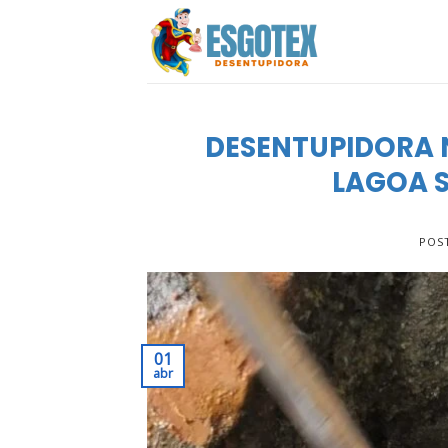
Skip
to
content
DESENTUPIDORA 
LAGOA S
POS
01
abr