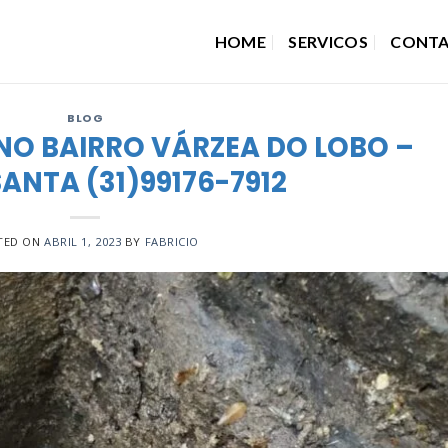
HOME
SERVICOS
CONT
BLOG
NO BAIRRO VÁRZEA DO LOBO –
ANTA (31)99176-7912
TED ON
ABRIL 1, 2023
BY
FABRICIO