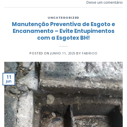
Deixe um comentário
UNCATEGORIZED
Manutenção Preventiva de Esgoto e
Encanamento – Evite Entupimentos
com a Esgotex BH!
POSTED ON
JUNHO 11, 2025
BY
FABRICIO
11
jun