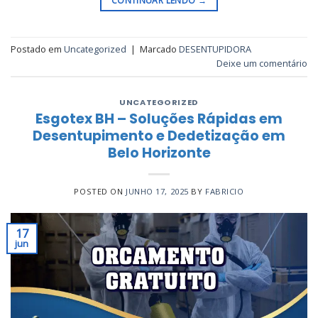
CONTINUAR LENDO
→
Postado em
Uncategorized
|
Marcado
DESENTUPIDORA
Deixe um comentário
UNCATEGORIZED
Esgotex BH – Soluções Rápidas em
Desentupimento e Dedetização em
Belo Horizonte
POSTED ON
JUNHO 17, 2025
BY
FABRICIO
17
jun