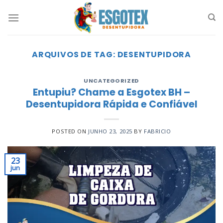
Skip
to
content
ARQUIVOS DE TAG:
DESENTUPIDORA
UNCATEGORIZED
Entupiu? Chame a Esgotex BH –
Desentupidora Rápida e Confiável
POSTED ON
JUNHO 23, 2025
BY
FABRICIO
23
jun