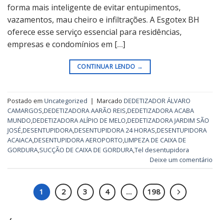
forma mais inteligente de evitar entupimentos,
vazamentos, mau cheiro e infiltrações. A Esgotex BH
oferece esse serviço essencial para residências,
empresas e condomínios em […]
CONTINUAR LENDO
→
Postado em
Uncategorized
|
Marcado
DEDETIZADOR ÁLVARO
CAMARGOS
,
DEDETIZADORA AARÃO REIS
,
DEDETIZADORA ACABA
MUNDO
,
DEDETIZADORA ALÍPIO DE MELO
,
DEDETIZADORA JARDIM SÃO
JOSÉ
,
DESENTUPIDORA
,
DESENTUPIDORA 24 HORAS
,
DESENTUPIDORA
ACAIACA
,
DESENTUPIDORA AEROPORTO
,
LIMPEZA DE CAIXA DE
GORDURA
,
SUCÇÃO DE CAIXA DE GORDURA
,
Tel desentupidora
Deixe um comentário
1
2
3
4
…
198