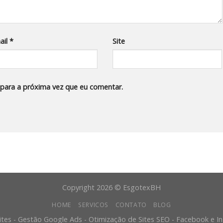
ail
*
Site
para a próxima vez que eu comentar.
Copyright 2026 © EsgotexBH
HOME
SERVICOS
CONTATO
BLOG
ites - Gestão Google Ads - Otimização de Sites SEO - Facebook e 