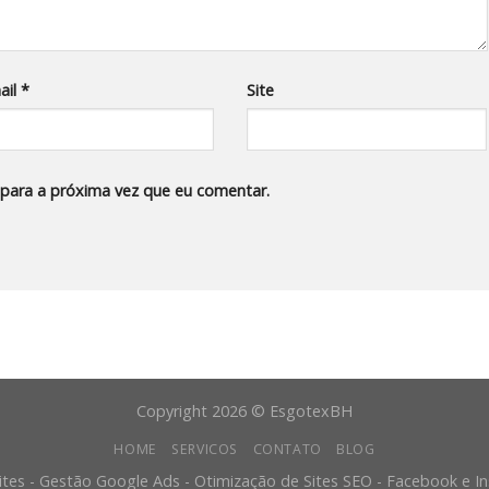
ail
*
Site
para a próxima vez que eu comentar.
Copyright 2026 © EsgotexBH
HOME
SERVICOS
CONTATO
BLOG
ites - Gestão Google Ads - Otimização de Sites SEO - Facebook e 