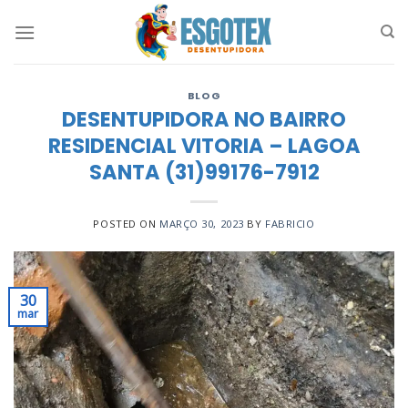
Skip
to
content
BLOG
DESENTUPIDORA NO BAIRRO
RESIDENCIAL VITORIA – LAGOA
SANTA (31)99176-7912
POSTED ON
MARÇO 30, 2023
BY
FABRICIO
30
mar