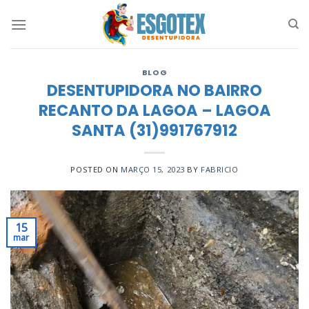
Skip
to
content
BLOG
DESENTUPIDORA NO BAIRRO
RECANTO DA LAGOA – LAGOA
SANTA (31)991767912
POSTED ON
MARÇO 15, 2023
BY
FABRICIO
15
mar