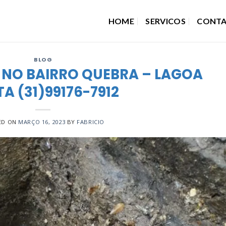
HOME
SERVICOS
CONT
BLOG
 NO BAIRRO QUEBRA – LAGOA
A (31)99176-7912
ED ON
MARÇO 16, 2023
BY
FABRICIO