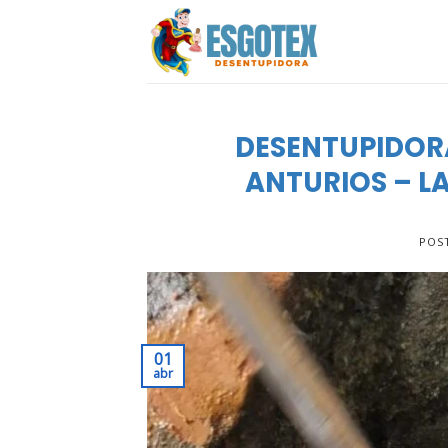
Skip
to
content
DESENTUPIDOR
ANTURIOS – LA
POS
01
abr