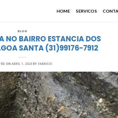
HOME
SERVICOS
CONT
BLOG
A NO BAIRRO ESTANCIA DOS
GOA SANTA (31)99176-7912
TED ON
ABRIL 1, 2023
BY
FABRICIO