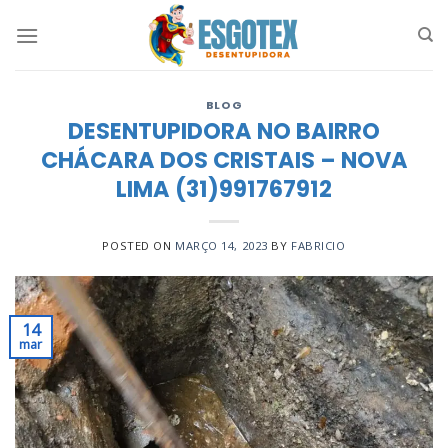
Skip
to
content
BLOG
DESENTUPIDORA NO BAIRRO
CHÁCARA DOS CRISTAIS – NOVA
LIMA (31)991767912
POSTED ON
MARÇO 14, 2023
BY
FABRICIO
14
mar