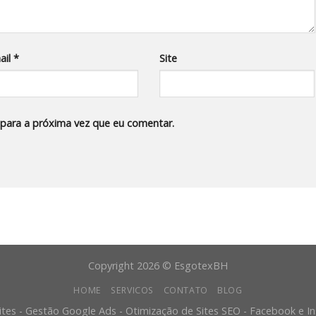
ail
*
Site
para a próxima vez que eu comentar.
Copyright 2026 © EsgotexBH
HOME
SERVICOS
CONTATO
BLOG
ites - Gestão Google Ads - Otimização de Sites SEO - Facebook e 