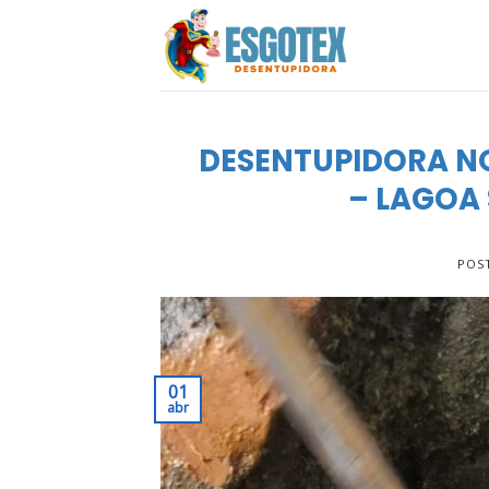
Skip
to
content
DESENTUPIDORA N
– LAGOA 
POS
01
abr