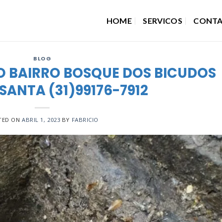
HOME
SERVICOS
CONT
BLOG
O BAIRRO BOSQUE DOS BICUDOS
SANTA (31)99176-7912
TED ON
ABRIL 1, 2023
BY
FABRICIO