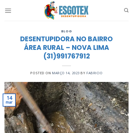
Skip
to
content
BLOG
DESENTUPIDORA NO BAIRRO
ÁREA RURAL – NOVA LIMA
(31)991767912
POSTED ON
MARÇO 14, 2023
BY
FABRICIO
14
mar