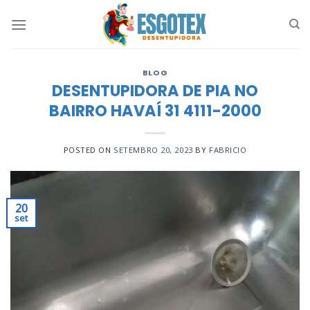
Skip
to
content
BLOG
DESENTUPIDORA DE PIA NO
BAIRRO HAVAÍ 31 4111-2000
POSTED ON
SETEMBRO 20, 2023
BY
FABRICIO
20
set