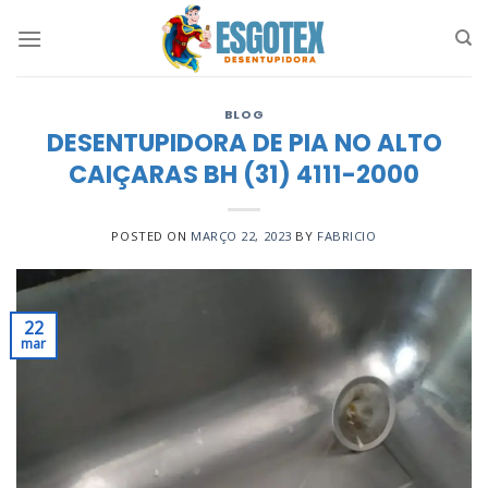
Skip
to
content
BLOG
DESENTUPIDORA DE PIA NO ALTO
CAIÇARAS BH (31) 4111-2000
POSTED ON
MARÇO 22, 2023
BY
FABRICIO
22
mar