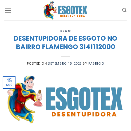
Skip
to
content
BLOG
DESENTUPIDORA DE ESGOTO NO
BAIRRO FLAMENGO 3141112000
POSTED ON
SETEMBRO 15, 2023
BY
FABRICIO
15
set