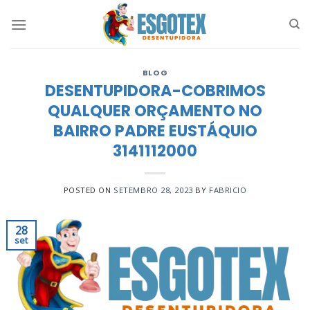
Skip
to
content
BLOG
DESENTUPIDORA-COBRIMOS
QUALQUER ORÇAMENTO NO
BAIRRO PADRE EUSTÁQUIO
3141112000
POSTED ON
SETEMBRO 28, 2023
BY
FABRICIO
28
set