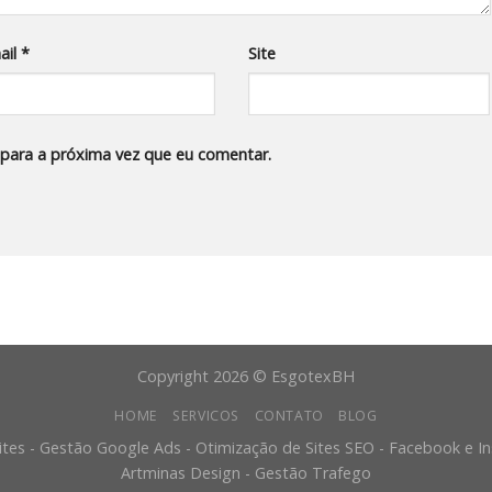
ail
*
Site
para a próxima vez que eu comentar.
Copyright 2026 © EsgotexBH
HOME
SERVICOS
CONTATO
BLOG
ites - Gestão Google Ads - Otimização de Sites SEO - Facebook e 
Artminas Design - Gestão Trafego