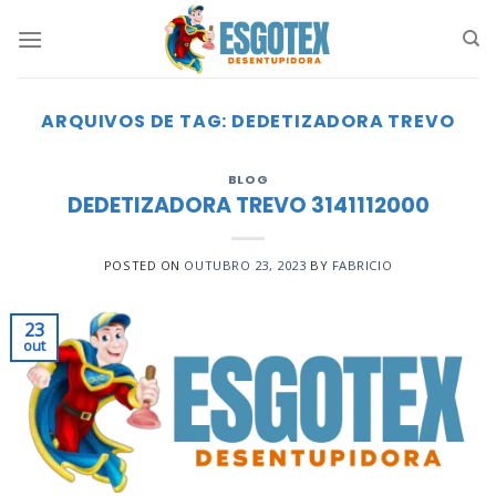
Skip
to
content
ARQUIVOS DE TAG:
DEDETIZADORA TREVO
BLOG
DEDETIZADORA TREVO 3141112000
POSTED ON
OUTUBRO 23, 2023
BY
FABRICIO
23
out