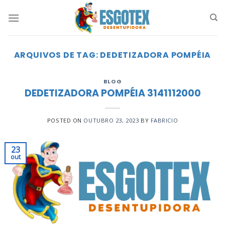
Skip
to
content
ARQUIVOS DE TAG:
DEDETIZADORA POMPÉIA
BLOG
DEDETIZADORA POMPÉIA 3141112000
POSTED ON
OUTUBRO 23, 2023
BY
FABRICIO
23
out