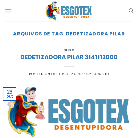
Skip
to
content
ARQUIVOS DE TAG:
DEDETIZADORA PILAR
BLOG
DEDETIZADORA PILAR 3141112000
POSTED ON
OUTUBRO 23, 2023
BY
FABRICIO
23
out