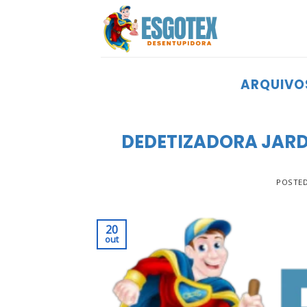
Skip
to
content
ARQUIVO
DEDETIZADORA JARD
POSTE
20
out