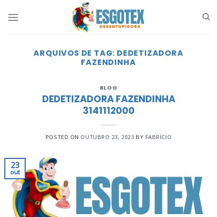
Skip
to
content
ARQUIVOS DE TAG:
DEDETIZADORA
FAZENDINHA
BLOG
DEDETIZADORA FAZENDINHA
3141112000
POSTED ON
OUTUBRO 23, 2023
BY
FABRICIO
23
out