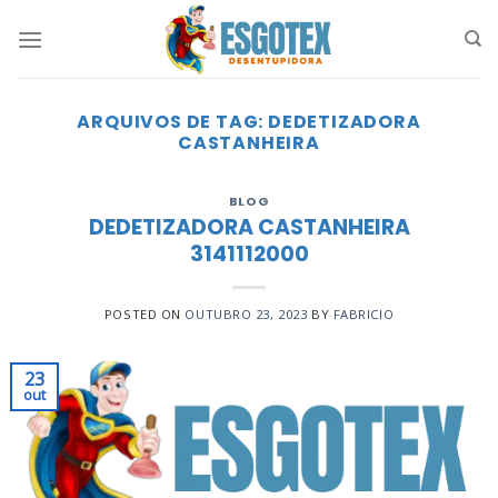
Skip
to
content
ARQUIVOS DE TAG:
DEDETIZADORA
CASTANHEIRA
BLOG
DEDETIZADORA CASTANHEIRA
3141112000
POSTED ON
OUTUBRO 23, 2023
BY
FABRICIO
23
out