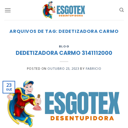
Skip
to
content
ARQUIVOS DE TAG:
DEDETIZADORA CARMO
BLOG
DEDETIZADORA CARMO 3141112000
POSTED ON
OUTUBRO 23, 2023
BY
FABRICIO
23
out