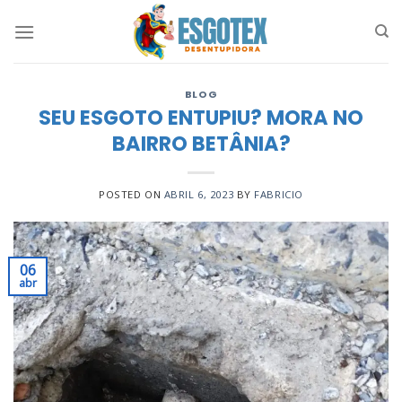
Skip
to
content
BLOG
SEU ESGOTO ENTUPIU? MORA NO
BAIRRO BETÂNIA?
POSTED ON
ABRIL 6, 2023
BY
FABRICIO
06
abr