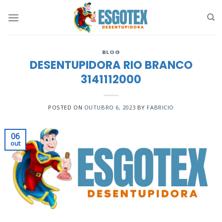
Skip
to
content
BLOG
DESENTUPIDORA RIO BRANCO
3141112000
POSTED ON
OUTUBRO 6, 2023
BY
FABRICIO
06
out