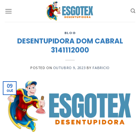
Skip
to
content
BLOG
DESENTUPIDORA DOM CABRAL
3141112000
POSTED ON
OUTUBRO 9, 2023
BY
FABRICIO
09
out