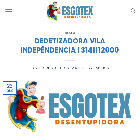
Skip
to
content
BLOG
DEDETIZADORA VILA
INDEPÊNDENCIA I 3141112000
POSTED ON
OUTUBRO 23, 2023
BY
FABRICIO
23
out