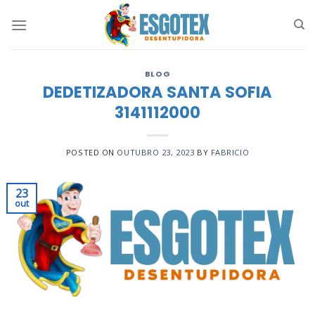
Skip
to
content
BLOG
DEDETIZADORA SANTA SOFIA
3141112000
POSTED ON
OUTUBRO 23, 2023
BY
FABRICIO
23
out