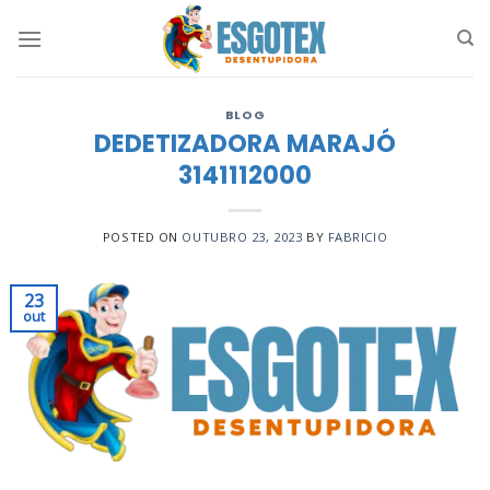
Skip
to
content
BLOG
DEDETIZADORA MARAJÓ
3141112000
POSTED ON
OUTUBRO 23, 2023
BY
FABRICIO
23
out