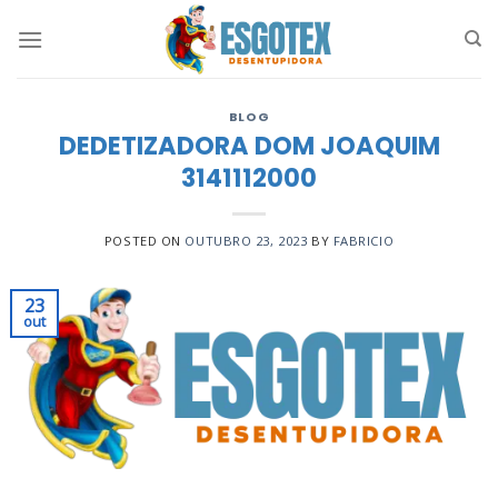
Skip
to
content
BLOG
DEDETIZADORA DOM JOAQUIM
3141112000
POSTED ON
OUTUBRO 23, 2023
BY
FABRICIO
23
out