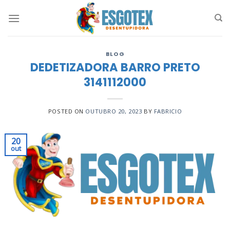
Skip
to
content
BLOG
DEDETIZADORA BARRO PRETO
3141112000
POSTED ON
OUTUBRO 20, 2023
BY
FABRICIO
20
out