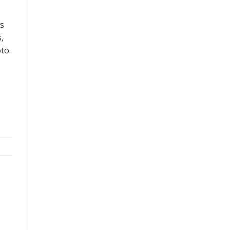
as
,
to.