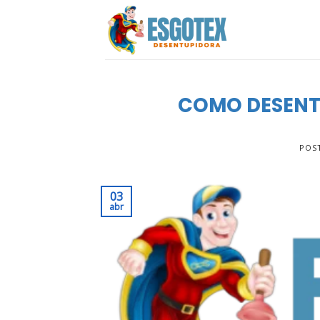
Skip
to
content
COMO DESENT
POS
03
abr