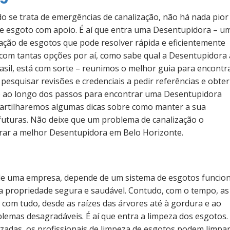
 se trata de emergências de canalização, não há nada pior
e esgoto com apoio. É aí que entra uma Desentupidora – u
ização de esgotos que pode resolver rápida e eficientemente
com tantas opções por aí, como sabe qual a Desentupidora 
asil, está com sorte – reunimos o melhor guia para encontr
esquisar revisões e credenciais a pedir referências e obter
o ao longo dos passos para encontrar uma Desentupidora
, partilharemos algumas dicas sobre como manter a sua
futuras. Não deixe que um problema de canalização o
trar a melhor Desentupidora em Belo Horizonte.
 de uma empresa, depende de um sistema de esgotos funcion
ua propriedade segura e saudável. Contudo, com o tempo, as
 com tudo, desde as raízes das árvores até à gordura e ao
lemas desagradáveis. É aí que entra a limpeza dos esgotos.
lizadas, os profissionais de limpeza de esgotos podem limpa