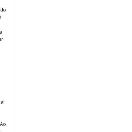
 do
m
a
ar
al
 Ao
r